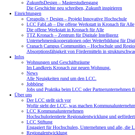
ZukunftsDesign
– Masterstudiengang
Die Geschichte neu schreiben, Zukunft inspirieren
Einrichtungen
Creapolis + Design
– Projekt Innovative Hochschule
LCC FabLab
– Die offene Werkstatt in Kronach für Alle
Die offene Werkstatt in Kronach für Alle
TTZ Kronach
– Zentrum für Digitale Intelligenz
Unternehmenskooperationen oder Weiterbildung für Digita
Cranach Campus Communities
– Hochschule und Regio
Absorptionsfähigkeit von Fördermitteln in strukturschw
Infos
Wohnungen und Geschäftsräume
Im Landkreis Kronach zur neuen Wohnung.
News
Alle Neuigkeiten rund um den LCC.
Jobbörse
Jobs und Praktika beim LCC oder Partnerunternehmen f
Über uns
Der LCC stellt sich vor
Wofür steht der LCC, was machen Kommunalunternehme
LCC Kommunalunternehmen
Hochschulorientierte Regionalentwicklung und geförde
LCC Stiftung
Engagiert für Hochschulen, Unternehmen und alle, die L
Regionalentwicklung