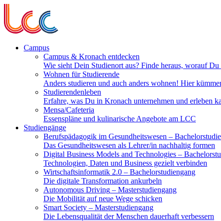
Campus
Campus & Kronach entdecken
Wie sieht Dein Studienort aus? Finde heraus, worauf Du
Wohnen für Studierende
Anders studieren und auch anders wohnen! Hier kümm
Studierendenleben
Erfahre, was Du in Kronach unternehmen und erleben ka
Mensa/Cafeteria
Essenspläne und kulinarische Angebote am LCC
Studiengänge
Berufspädagogik im Gesundheitswesen
– Bachelorstudi
Das Gesundheitswesen als Lehrer/in nachhaltig formen
Digital Business Models and Technologies
– Bachelorst
Technologien, Daten und Business gezielt verbinden
Wirtschaftsinformatik 2.0
– Bachelorstudiengang
Die digitale Transformation ankurbeln
Autonomous Driving
– Masterstudiengang
Die Mobilität auf neue Wege schicken
Smart Society
– Masterstudiengang
Die Lebensqualität der Menschen dauerhaft verbessern