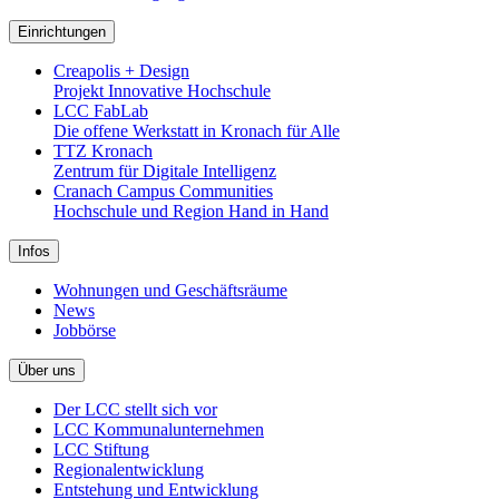
Einrichtungen
Creapolis + Design
Projekt Innovative Hochschule
LCC FabLab
Die offene Werkstatt in Kronach für Alle
TTZ Kronach
Zentrum für Digitale Intelligenz
Cranach Campus Communities
Hochschule und Region Hand in Hand
Infos
Wohnungen und Geschäftsräume
News
Jobbörse
Über uns
Der LCC stellt sich vor
LCC Kommunalunternehmen
LCC Stiftung
Regionalentwicklung
Entstehung und Entwicklung