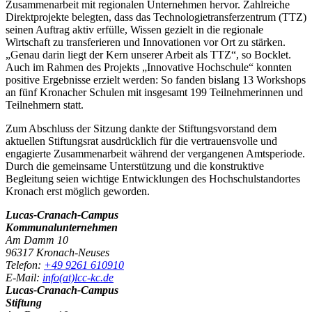
Zusammenarbeit mit regionalen Unternehmen hervor. Zahlreiche
Direktprojekte belegten, dass das Technologietransferzentrum (TTZ)
seinen Auftrag aktiv erfülle, Wissen gezielt in die regionale
Wirtschaft zu transferieren und Innovationen vor Ort zu stärken.
„Genau darin liegt der Kern unserer Arbeit als TTZ“, so Bocklet.
Auch im Rahmen des Projekts „Innovative Hochschule“ konnten
positive Ergebnisse erzielt werden: So fanden bislang 13 Workshops
an fünf Kronacher Schulen mit insgesamt 199 Teilnehmerinnen und
Teilnehmern statt.
Zum Abschluss der Sitzung dankte der Stiftungsvorstand dem
aktuellen Stiftungsrat ausdrücklich für die vertrauensvolle und
engagierte Zusammenarbeit während der vergangenen Amtsperiode.
Durch die gemeinsame Unterstützung und die konstruktive
Begleitung seien wichtige Entwicklungen des Hochschulstandortes
Kronach erst möglich geworden.
Lucas-Cranach-Campus
Kommunalunternehmen
Am Damm 10
96317 Kronach-Neuses
Telefon:
+49 9261 610910
E-Mail:
info(at)lcc-kc.de
Lucas-Cranach-Campus
Stiftung