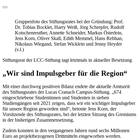
Gruppenfoto des Stiftungsrates bei der Gründung: Prof.
Dr. Tobias Bocklet, Harry Weiß, Jörg Schrepfer, Rudolf
Kotschenreuther, Annette Schneider, Markus Österlein,
Jens Korn, Oliver Skall, Edith Memmel, Hans Rebhan,
Nikolaus Wiegand, Stefan Wicklein und Jenny Heyder
(v.l.)
Stiftungsrat der LCC-Stiftung tagt letztmals in aktueller Besetzung
„Wir sind Impulsgeber für die Region“
Mit einer durchweg positiven Bilanz endete die aktuelle Amtszeit
des Stiftungsrates der Lucas Cranach Campus-Stiftung. „674
eingeschriebene Studentinnen und Studenten in sieben
Studiengängen seit 2021 zeigen, dass wir ein wichtiger Impulsgeber
für unsere Region geworden sind“, betonte Jens Korn, der
Vorsitzende des Stiftungsrates, bei der letzten Sitzung des Gremiums
in der bisherigen Zusammensetzung.
Zudem konnten in den vergangenen Jahren rund sechs Millionen
Euro an projektbezogenen Drittmitteln eingeworben werden.