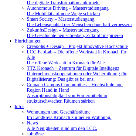
Die digitale Transformation ankurbeln
Autonomous Driving
– Masterstudiengang
Die Mobilität auf neue Wege schicken
Smart Society
– Masterstudiengang
Die Lebensqualität der Menschen dauerhaft verbessern
ZukunftsDesign
– Masterstudiengang
Die Geschichte neu schreiben, Zukunft inspirieren
Einrichtungen
Creapolis + Design
– Projekt Innovative Hochschule
LCC FabLab
– Die offene Werkstatt in Kronach für
Alle
Die offene Werkstatt in Kronach für Alle
TTZ Kronach
– Zentrum für Digitale Intelligenz
Unternehmenskooperationen oder Weiterbildung für
Digitalisierung: Das gibt es bei uns.
Cranach Campus Communities
– Hochschule und
Region Hand in Hand
Absorptionsfähigkeit von Fördermitteln in
strukturschwachen Räumen stärken
Infos
Wohnungen und Geschäftsräume
Im Landkreis Kronach zur neuen Wohnung.
News
Alle Neuigkeiten rund um den LCC.
Jobbörse