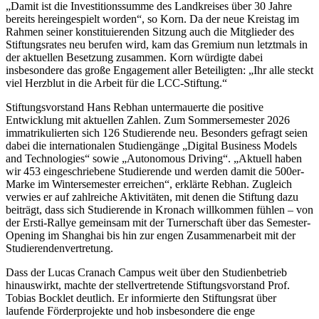
„Damit ist die Investitionssumme des Landkreises über 30 Jahre
bereits hereingespielt worden“, so Korn. Da der neue Kreistag im
Rahmen seiner konstituierenden Sitzung auch die Mitglieder des
Stiftungsrates neu berufen wird, kam das Gremium nun letztmals in
der aktuellen Besetzung zusammen. Korn würdigte dabei
insbesondere das große Engagement aller Beteiligten: „Ihr alle steckt
viel Herzblut in die Arbeit für die LCC-Stiftung.“
Stiftungsvorstand Hans Rebhan untermauerte die positive
Entwicklung mit aktuellen Zahlen. Zum Sommersemester 2026
immatrikulierten sich 126 Studierende neu. Besonders gefragt seien
dabei die internationalen Studiengänge „Digital Business Models
and Technologies“ sowie „Autonomous Driving“. „Aktuell haben
wir 453 eingeschriebene Studierende und werden damit die 500er-
Marke im Wintersemester erreichen“, erklärte Rebhan. Zugleich
verwies er auf zahlreiche Aktivitäten, mit denen die Stiftung dazu
beiträgt, dass sich Studierende in Kronach willkommen fühlen – von
der Ersti-Rallye gemeinsam mit der Turnerschaft über das Semester-
Opening im Shanghai bis hin zur engen Zusammenarbeit mit der
Studierendenvertretung.
Dass der Lucas Cranach Campus weit über den Studienbetrieb
hinauswirkt, machte der stellvertretende Stiftungsvorstand Prof.
Tobias Bocklet deutlich. Er informierte den Stiftungsrat über
laufende Förderprojekte und hob insbesondere die enge